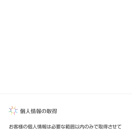
/home/wpcms/oam.jp/public_html/wp-
content/themes/lightning-pro/inc/font-awesome/class-vk-
font-awesome-versions.php
on line
96
個人情報のお取り扱いについて
HOME
個人情報のお取り扱いについて
表町エリアマネジメント株式会社は、本ウェブサイトで
の個人情報の取り扱いについて、以下のとおりポリシー
を定めます。
個人情報の取得
お客様の個人情報は必要な範囲以内のみで取得させて